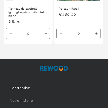
n
Panneau de particule
Poteau - Rare !
ignifugé épais - mélaminé
Prix
€480,00
:
blanc
habituel
Prix
€8,00
habituel
Réduire
Augmenter
Réduire
Augme
la
la
la
la
quantité
quantité
quantité
quanti
de
de
de
de
Default
Default
Default
Defaul
Title
Title
Title
Title
L'entreprise
Notre histoire