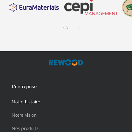
de
1
/
7
L'entreprise
Notre histoire
Notre vision
Nos produits