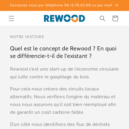
et
Contactez nous par téléphone 06.13.78.63.00 ou par mail
passer
au
contenu
Panier
NOTRE HISTOIRE
Quel est le concept de Rewood ? En quoi
se différencie-t-il de l'existant ?
Rewood c’est une start-up de l’économie circulaire
qui lutte contre le gaspillage du bois.
Pour cela nous créons des circuits locaux
alternatifs. Nous vérifions l’origine du matériau et
nous nous assurons qu’il soit bien réemployé afin
de garantir un coût carbone faible.
D’un côté nous identifions des flux de déchets