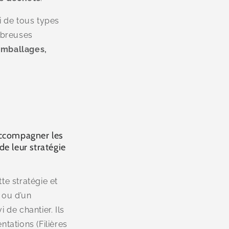
i de tous types
ombreuses
 emballages,
accompagner les
de leur stratégie
e stratégie et
t ou d’un
 de chantier. Ils
ntations (Filières