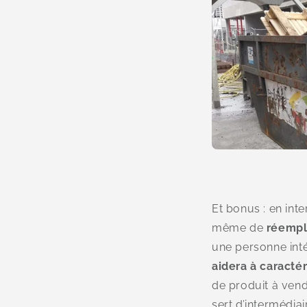
Et bonus : en int
même de
réempl
une personne inté
aidera à caractér
de produit à vend
sert d’intermédia