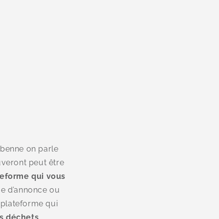
 benne on parle
rouveront peut être
teforme qui vous
rme d’annonce ou
 plateforme qui
es déchets
.