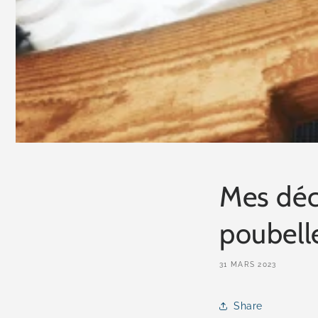
Mes déch
poubell
31 MARS 2023
Share